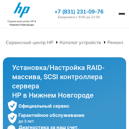
+7 (831) 231-09-76
Ежедневно с 9:00 до 21:00
Сервисный центр HP
в
Нижнем Новгороде
Сервисный центр HP
Каталог устройств
Ремонт С
Установка/Настройка RAID-
массива, SCSI контроллера
сервера
HP в Нижнем Новгороде
Официальный сервис
Гарантийное обслуживание
до 3 лет
Диагностика за наш счет,