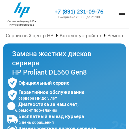
+7 (831) 231-09-76
Ежедневно с 9:00 до 21:00
Сервисный центр HP
в
Нижнем Новгороде
Сервисный центр HP
Каталог устройств
Ремонт С
Замена жестких дисков
сервера
HP Proliant DL560 Gen8
Официальный сервис
Гарантийное обслуживание
сервера HP до 3 лет
Диагностика за наш счет,
ремонт по желанию
Бесплатный выезд курьера
в день обращения
Замена жестких дисков сервера