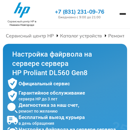
+7 (831) 231-09-76
Ежедневно с 9:00 до 21:00
Сервисный центр HP
в
Нижнем Новгороде
Сервисный центр HP
Каталог устройств
Ремонт С
Настройка файрвола на
сервере сервера
HP Proliant DL560 Gen8
Официальный сервис
Гарантийное обслуживание
сервера HP до 3 лет
Диагностика за наш счет,
ремонт по желанию
Бесплатный выезд курьера
в день обращения
Настройка файрвола на сервере сервера