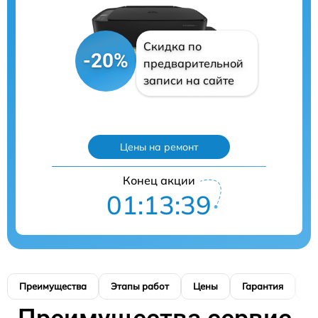
Скидка по
-20%
предварительной
записи на сайте
Цены на ремонт
Конец акции
01:13:38
Преимущества
Этапы работ
Цены
Гарантия
М