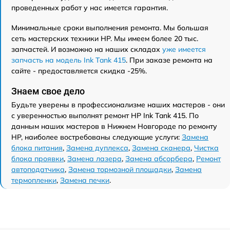
проведенных работ у нас имеется гарантия.
Минимальные сроки выполнения ремонта. Мы большая
сеть мастерских техники HP. Мы имеем более 20 тыс.
запчастей. И возможно на наших складах
уже имеется
запчасть на модель Ink Tank 415
. При заказе ремонта на
сайте - предоставляется скидка -25%.
Знаем свое дело
Будьте уверены в профессионализме наших мастеров - они
с уверенностью выполнят ремонт HP Ink Tank 415. По
данным наших мастеров в Нижнем Новгороде по ремонту
HP, наиболее востребованы следующие услуги:
Замена
блока питания
,
Замена дуплекса
,
Замена сканера
,
Чистка
блока проявки
,
Замена лазера
,
Замена абсорбера
,
Ремонт
автоподатчика
,
Замена тормозной площадки
,
Замена
термопленки
,
Замена печки
.