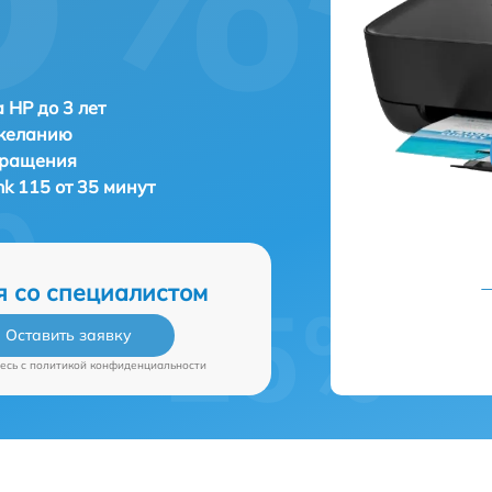
 HP до 3 лет
 желанию
бращения
nk 115 от 35 минут
я со специалистом
Оставить заявку
есь c
политикой конфиденциальности