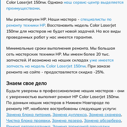
Color LaserJet 150nw. Однако
наш сервис-центр выделяется
преимуществами
.
Мы ремонтируем HP. Наши мастера -
специалисты по
ремонту техники HP
. Восстановить модель Color LaserJet
150nw для мастеров не будет новой задачей. На все виды
проведенных работ у нас имеется гарантия.
Минимальные сроки выполнения ремонта. Мы большая
сеть мастерских техники HP. Мы имеем более 20 тыс.
запчастей. И возможно на наших складах
уже имеется
запчасть на модель Color LaserJet 150nw
. При заказе
ремонта на сайте - предоставляется скидка -25%.
Знаем свое дело
Будьте уверены в профессионализме наших мастеров - они
с уверенностью выполнят ремонт HP Color LaserJet 150nw.
По данным наших мастеров в Нижнем Новгороде по
ремонту HP, наиболее востребованы следующие услуги:
Замена блока питания
,
Замена дуплекса
,
Замена сканера
,
Чистка блока проявки
,
Замена лазера
,
Замена абсорбера
,
Ремонт автоподатчика
,
Замена тормозной площадки
,