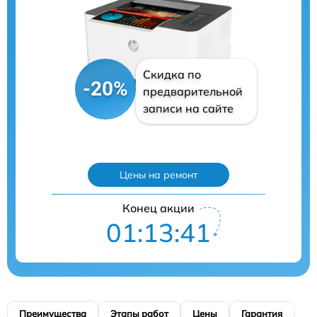
Скидка по
-20%
предварительной
записи на сайте
Цены на ремонт
Конец акции
01:13:40
Преимущества
Этапы работ
Цены
Гарантия
М