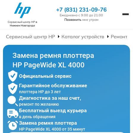
+7 (831) 231-09-76
Ежедневно с 9:00 до 21:00
Позвонить
мне утром
Сервисный центр HP
в
Нижнем Новгороде
Сервисный центр HP
Каталог устройств
Ремонт П
Замена ремня плоттера
HP PageWide XL 4000
Официальный сервис
Гарантийное обслуживание
плоттера HP до 3 лет
Диагностика за наш счет,
ремонт по желанию
Бесплатный выезд курьера
в день обращения
Замена ремня плоттера
HP PageWide XL 4000 от 35 минут