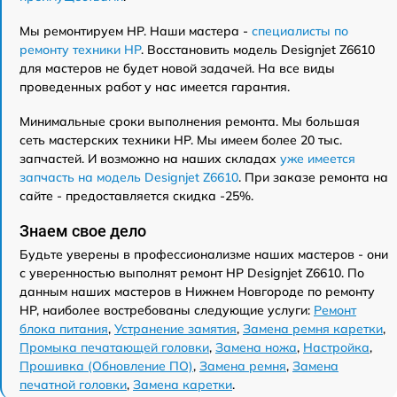
Мы ремонтируем HP. Наши мастера -
специалисты по
ремонту техники HP
. Восстановить модель Designjet Z6610
для мастеров не будет новой задачей. На все виды
проведенных работ у нас имеется гарантия.
Минимальные сроки выполнения ремонта. Мы большая
сеть мастерских техники HP. Мы имеем более 20 тыс.
запчастей. И возможно на наших складах
уже имеется
запчасть на модель Designjet Z6610
. При заказе ремонта на
сайте - предоставляется скидка -25%.
Знаем свое дело
Будьте уверены в профессионализме наших мастеров - они
с уверенностью выполнят ремонт HP Designjet Z6610. По
данным наших мастеров в Нижнем Новгороде по ремонту
HP, наиболее востребованы следующие услуги:
Ремонт
блока питания
,
Устранение замятия
,
Замена ремня каретки
,
Промыка печатающей головки
,
Замена ножа
,
Настройка
,
Прошивка (Обновление ПО)
,
Замена ремня
,
Замена
печатной головки
,
Замена каретки
.