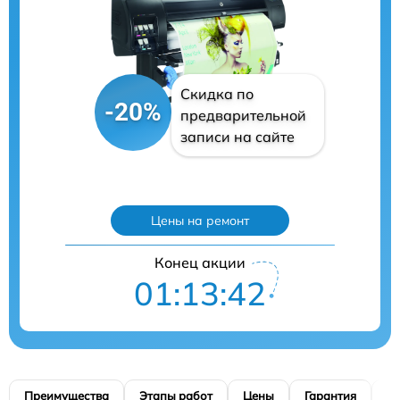
Скидка по
-20%
предварительной
записи на сайте
Цены на ремонт
Конец акции
01:13:41
Преимущества
Этапы работ
Цены
Гарантия
М