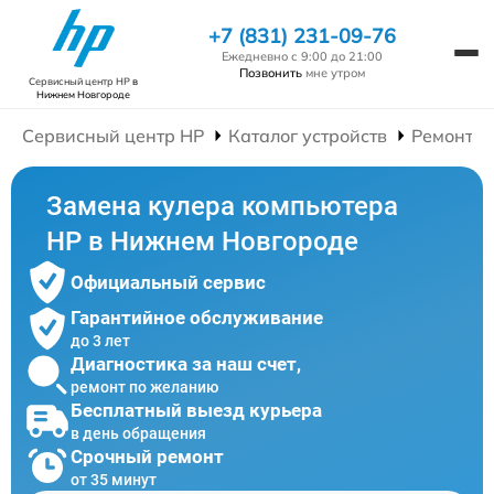
+7 (831) 231-09-76
Ежедневно с 9:00 до 21:00
Позвонить
мне утром
Сервисный центр HP
в
Нижнем Новгороде
Сервисный центр HP
Каталог устройств
Ремонт К
Замена кулера компьютера
HP в Нижнем Новгороде
Официальный сервис
Гарантийное обслуживание
до 3 лет
Диагностика за наш счет,
ремонт по желанию
Бесплатный выезд курьера
в день обращения
Срочный ремонт
от 35 минут