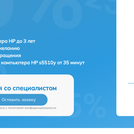
ра HP до 3 лет
 желанию
бращения
) компьютера
HP s5510y от 35 минут
я со специалистом
Оставить заявку
есь c
политикой конфиденциальности