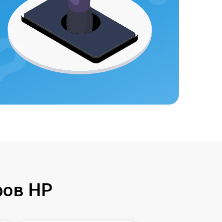
ров HP