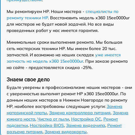
Мы ремонтируем HP. Наши мастера -
специалисты по
ремонту техники HP
. Восстановить модель x360 15ee0000ur
для мастеров не будет новой задачей. На все виды
проведенных работ у нас имеется гарантия.
Минимальные сроки выполнения ремонта. Мы большая
сеть мастерских техники HP. Мы имеем более 20 тыс.
запчастей. И возможно на наших складах
уже имеется
запчасть на модель x360 15ee0000ur
. При заказе ремонта
на сайте - предоставляется скидка -25%.
Знаем свое дело
Будьте уверены в профессионализме наших мастеров - они
с уверенностью выполнят ремонт HP x360 15ee0000ur. По
данным наших мастеров в Нижнем Новгороде по ремонту
HP, наиболее востребованы следующие услуги:
Замена
материнской платы
,
Замена контроллера питания
,
Замена
южного моста
,
Чистка от пыли
,
Настройка ОС
,
Ремонт
подсветки
,
Настройка BIOS
,
Замена видеочипа
,
Ремонт
разъема питания
,
Замена видеокарты
.