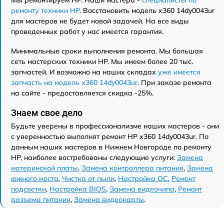
ремонту техники HP
. Восстановить модель x360 14dy0043ur
для мастеров не будет новой задачей. На все виды
проведенных работ у нас имеется гарантия.
Минимальные сроки выполнения ремонта. Мы большая
сеть мастерских техники HP. Мы имеем более 20 тыс.
запчастей. И возможно на наших складах
уже имеется
запчасть на модель x360 14dy0043ur
. При заказе ремонта
на сайте - предоставляется скидка -25%.
Знаем свое дело
Будьте уверены в профессионализме наших мастеров - они
с уверенностью выполнят ремонт HP x360 14dy0043ur. По
данным наших мастеров в Нижнем Новгороде по ремонту
HP, наиболее востребованы следующие услуги:
Замена
материнской платы
,
Замена контроллера питания
,
Замена
южного моста
,
Чистка от пыли
,
Настройка ОС
,
Ремонт
подсветки
,
Настройка BIOS
,
Замена видеочипа
,
Ремонт
разъема питания
,
Замена видеокарты
.