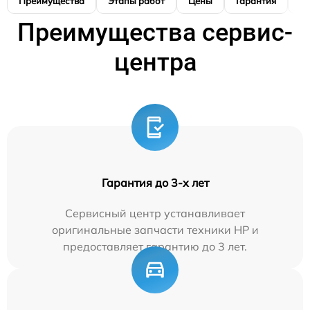
Преимущества
Этапы работ
Цены
Гарантия
М
Преимущества сервис-
центра
Гарантия до 3-х лет
Сервисный центр устанавливает
оригинальные запчасти техники HP и
предоставляет гарантию до 3 лет.