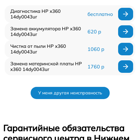
Диагностика HP x360
бесплатно
14dy0043ur
Замена аккумулятора HP x360
620 р
14dy0043ur
Чистка от пыли HP x360
1060 р
14dy0043ur
Замена материнской платы HP
1760 р
x360 14dy0043ur
У меня другая неисправность
Гарантийные обязательства
сервисного центра в Нижнем