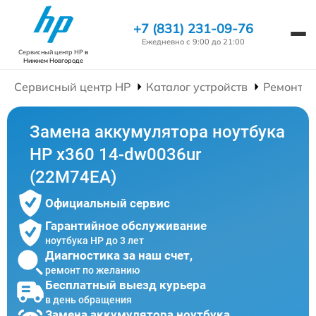
+7 (831) 231-09-76
Ежедневно с 9:00 до 21:00
Сервисный центр HP
в
Нижнем Новгороде
Сервисный центр HP
Каталог устройств
Ремонт Н
Замена аккумулятора ноутбука
HP x360 14-dw0036ur
(22M74EA)
Официальный сервис
Гарантийное обслуживание
ноутбука HP до 3 лет
Диагностика за наш счет,
ремонт по желанию
Бесплатный выезд курьера
в день обращения
Замена аккумулятора ноутбука