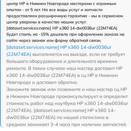
центр HP в Нижнем Новгороде мастерами с огромным
опытом - от 5 лет. На все виды услуг и запчасти
предоставляем расширенную гарантию - мы в сервисном
центр уверены в качестве наших услуг.
[dataset:services:name] HP x360 14-dw0036ur (22M74EA)
будет стоить на -15% дешевле при оформлении заказа на
сайте через звонок или форму обратной связи.
[dataset:services:name] HP x360 14-dw0036ur
(22M74EA)
выполняется на выезде, если не требует
большого оборудования и длительного времени
ремонта. В таких случаях наш мастер доставит HP
x360 14-dw0036ur (22M74EA) в сц HP в Нижнем
Новгороде и доставит обратно.
Закажите звонок или позвоните и наш мастер сц HP
в Нижнем Новгороде проконсультирует и определит
стоимость работ над ноутбука HP x360 14-dw0036ur
(22M74EA). [dataset:services:name] HP x360 14-
dw0036ur (22M74EA) по нашей статистике в
среднем занимает 3-4 часа при наличии запчастей.