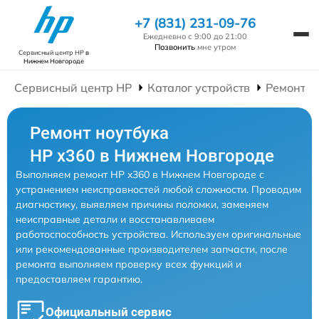
+7 (831) 231-09-76
Ежедневно с 9:00 до 21:00
Позвонить
мне утром
Сервисный центр HP
в
Нижнем Новгороде
Сервисный центр HP
Каталог устройств
Ремонт Н
Ремонт ноутбука
HP x360 в Нижнем Новгороде
Выполняем ремонт HP x360 в Нижнем Новгороде с
устранением неисправностей любой сложности. Проводим
диагностику, выявляем причины поломки, заменяем
неисправные детали и восстанавливаем
работоспособность устройства. Используем оригинальные
или рекомендованные производителем запчасти, после
ремонта выполняем проверку всех функций и
предоставляем гарантию.
Официальный сервис