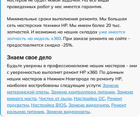
мастеров не будет новой задачей. На все виды
проведенных работ у нас имеется гарантия.
Минимальные сроки выполнения ремонта. Мы большая
сеть мастерских техники HP. Мы имеем более 20 тыс.
запчастей. И возможно на наших складах
уже имеется
запчасть на модель x360
. При заказе ремонта на сайте -
предоставляется скидка -25%.
Знаем свое дело
Будьте уверены в профессионализме наших мастеров - они
с уверенностью выполнят ремонт HP x360. По данным
наших мастеров в Нижнем Новгороде по ремонту HP,
наиболее востребованы следующие услуги:
Замена
материнской платы
,
Замена контроллера питания
,
Замена
южного моста
,
Чистка от пыли
,
Настройка ОС
,
Ремонт
подсветки
,
Настройка BIOS
,
Замена видеочипа
,
Ремонт
разъема питания
,
Замена видеокарты
.