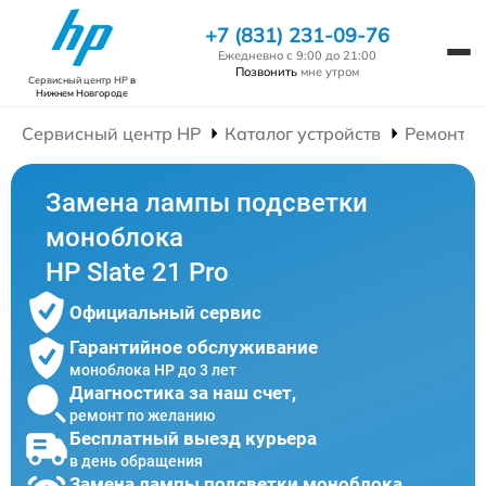
+7 (831) 231-09-76
Ежедневно с 9:00 до 21:00
Позвонить
мне утром
Сервисный центр HP
в
Нижнем Новгороде
Сервисный центр HP
Каталог устройств
Ремонт М
Замена лампы подсветки
моноблока
HP Slate 21 Pro
Официальный сервис
Гарантийное обслуживание
моноблока HP до 3 лет
Диагностика за наш счет,
ремонт по желанию
Бесплатный выезд курьера
в день обращения
Замена лампы подсветки моноблока