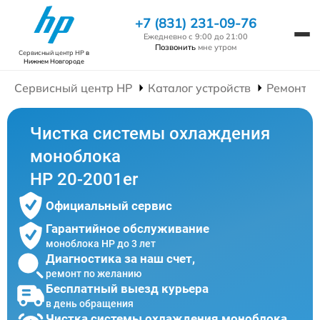
+7 (831) 231-09-76
Ежедневно с 9:00 до 21:00
Позвонить
мне утром
Сервисный центр HP
в
Нижнем Новгороде
Сервисный центр HP
Каталог устройств
Ремонт М
Чистка системы охлаждения
моноблока
HP 20-2001er
Официальный сервис
Гарантийное обслуживание
моноблока HP до 3 лет
Диагностика за наш счет,
ремонт по желанию
Бесплатный выезд курьера
в день обращения
Чистка системы охлаждения моноблока