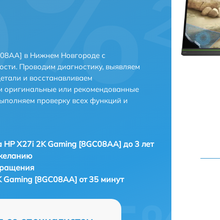
C08AA] в Нижнем Новгороде с
сти. Проводим диагностику, выявляем
етали и восстанавливаем
ем оригинальные или рекомендованные
выполняем проверку всех функций и
 HP X27i 2K Gaming [8GC08AA] до 3 лет
 желанию
бращения
K Gaming [8GC08AA] от 35 минут