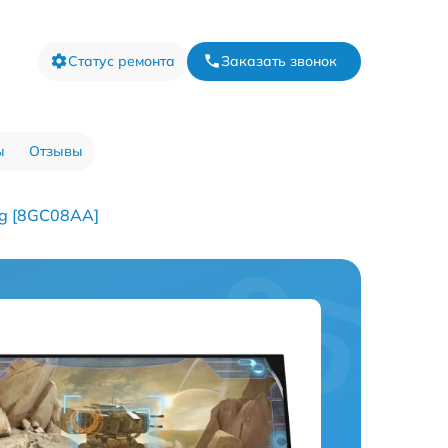
Статус ремонта
Заказать звонок
ы
Отзывы
ng [8GC08AA]