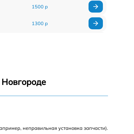
1500 р
1300 р
1800 р
700 р
1400 р
 Новгороде
700 р
1500 р
1900 р
апример, неправильная установка запчасти).