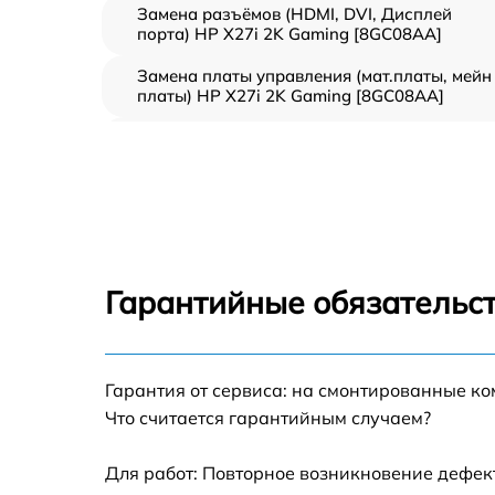
Замена разъёмов (HDMI, DVI, Дисплей
порта) HP X27i 2K Gaming [8GC08AA]
Замена платы управления (мат.платы, мейн
платы) HP X27i 2K Gaming [8GC08AA]
Ремонт цепи питания HP X27i 2K Gaming
[8GC08AA]
Прошивка блока управления HP X27i 2K
Gaming [8GC08AA]
Замена лампы подсветки HP X27i 2K Gamin
[8GC08AA]
Гарантийные обязательс
Ремонт блока управления HP X27i 2K
Gaming [8GC08AA]
Замена блока питания HP X27i 2K Gaming
Гарантия от сервиса: на смонтированные к
[8GC08AA]
Что считается гарантийным случаем?
Замена электронных компонентов HP X27i
2K Gaming [8GC08AA]
Для работ: Повторное возникновение дефект