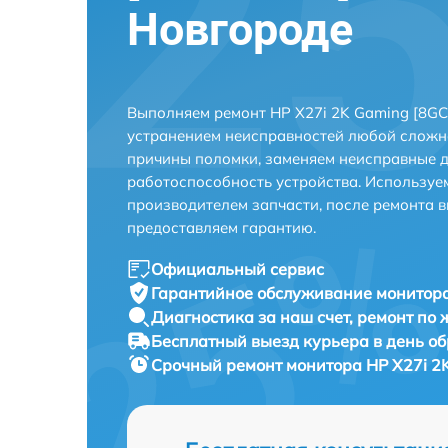
Новгороде
Выполняем ремонт HP X27i 2K Gaming [8G
устранением неисправностей любой сложно
причины поломки, заменяем неисправные д
работоспособность устройства. Использу
производителем запчасти, после ремонта 
предоставляем гарантию.
Официальный сервис
Гарантийное обслуживание
монитора
Диагностика за наш счет,
ремонт по
Бесплатный выезд курьера
в день о
Срочный ремонт
монитора HP X27i 2