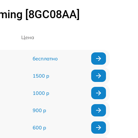
ming [8GC08AA]
Цена
бесплатно
1500 р
1000 р
900 р
600 р