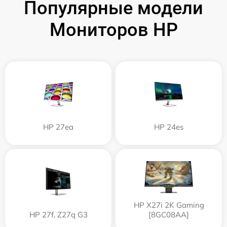
Популярные модели
Мониторов HP
HP 27ea
HP 24es
HP X27i 2K Gaming
HP 27f, Z27q G3
[8GC08AA]