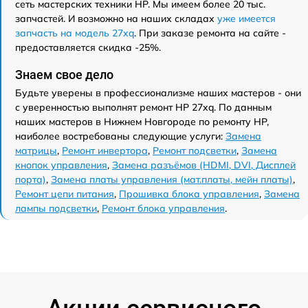
сеть мастерских техники HP. Мы имеем более 20 тыс.
запчастей. И возможно на наших складах
уже имеется
запчасть на модель 27xq
. При заказе ремонта на сайте -
предоставляется скидка -25%.
Знаем свое дело
Будьте уверены в профессионализме наших мастеров - они
с уверенностью выполнят ремонт HP 27xq. По данным
наших мастеров в Нижнем Новгороде по ремонту HP,
наиболее востребованы следующие услуги:
Замена
матрицы
,
Ремонт инвертора
,
Ремонт подсветки
,
Замена
кнопок управления
,
Замена разъёмов (HDMI, DVI, Дисплей
порта)
,
Замена платы управления (мат.платы, мейн платы)
,
Ремонт цепи питания
,
Прошивка блока управления
,
Замена
лампы подсветки
,
Ремонт блока управления
.