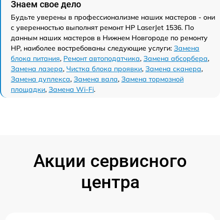
Знаем свое дело
Будьте уверены в профессионализме наших мастеров - они
с уверенностью выполнят ремонт HP LaserJet 1536. По
данным наших мастеров в Нижнем Новгороде по ремонту
HP, наиболее востребованы следующие услуги:
Замена
блока питания
,
Ремонт автоподатчика
,
Замена абсорбера
,
Замена лазера
,
Чистка блока проявки
,
Замена сканера
,
Замена дуплекса
,
Замена вала
,
Замена тормозной
площадки
,
Замена Wi-Fi
.
Акции сервисного
центра